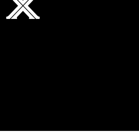
Adresse
Neuchâtel Xamax
Quai Robert-Comtesse 3
2000 Neuchâtel
vip@xamax.ch
+41 32 536 72 11
Option Web
© 2026. Tous droits réservés.