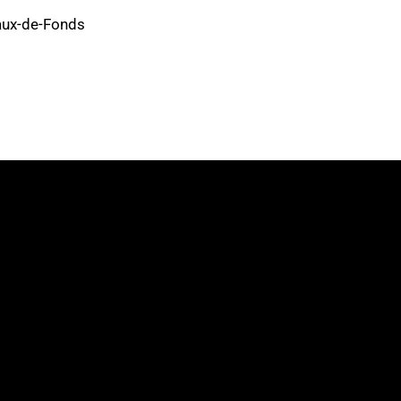
aux-de-Fonds
Adresse
Neuchâtel Xamax
Quai Robert-Comtesse 3
2000 Neuchâtel