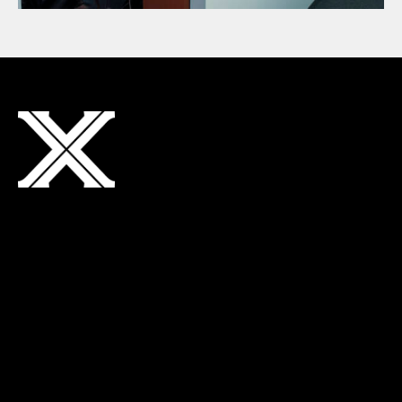
Adresse
Neuchâtel Xamax
Quai Robert-Comtesse 3
2000 Neuchâtel
vip@xamax.ch
+41 32 536 72 11