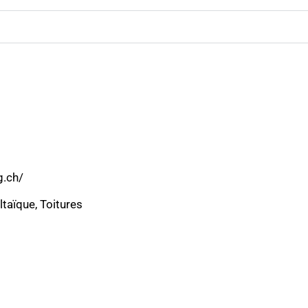
g.ch/
ltaïque
,
Toitures